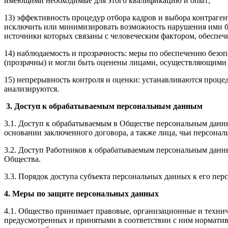
имеющими необходимые для этого квалификацию и опыт;
13) эффективность процедур отбора кадров и выбора контраг
исключить или минимизировать возможность нарушения ими б
источники которых связаны с человеческим фактором, обеспеч
14) наблюдаемость и прозрачность: меры по обеспечению без
(прозрачны) и могли быть оценены лицами, осуществляющими 
15) непрерывность контроля и оценки: устанавливаются проце
анализируются.
3. Доступ к обрабатываемым персональным данным
3.1. Доступ к обрабатываемым в Обществе персональным дан
основании заключенного договора, а также лица, чьи персонал
3.2. Доступ Работников к обрабатываемым персональным данн
Общества.
3.3. Порядок доступа субъекта персональных данных к его пе
4. Меры по защите персональных данных
4.1. Общество принимает правовые, организационные и технич
предусмотренных и принятыми в соответствии с ним норматив