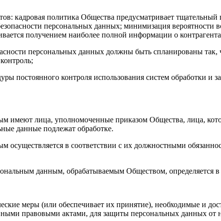
ентов: кадровая политика Общества предусматривает тщательны
езопасности персональных данных; минимизация вероятности в
ивается получением наиболее полной информации о контрагента
опасности персональных данных должны быть спланированы так,
контроль;
дуры постоянного контроля использования систем обработки и з
ным имеют лица, уполномоченные приказом Общества, лица, ко
ьные данные подлежат обработке.
ым осуществляется в соответствии с их должностными обязанно
рсональным данным, обрабатываемым Обществом, определяется в 
еские меры (или обеспечивает их принятие), необходимые и дос
ными правовыми актами, для защиты персональных данных от н