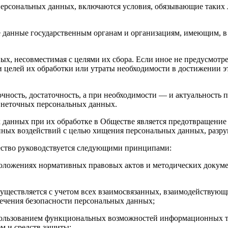
персональных данных, включаются условия, обязывающие таких 
 данные государственным органам и организациям, имеющим, в 
ных, несовместимая с целями их сбора. Если иное не предусмот
и целей их обработки или утраты необходимости в достижении 
очность, достаточность, а при необходимости — и актуальность
 неточных персональных данных.
х данных при их обработке в Обществе является предотвращение
ых воздействий с целью хищения персональных данных, разруш
ество руководствуется следующими принципами:
 положениях нормативных правовых актов и методических докум
существляется с учетом всех взаимосвязанных, взаимодействую
ечения безопасности персональных данных;
использованием функциональных возможностей информационных 
м и средств защиты;