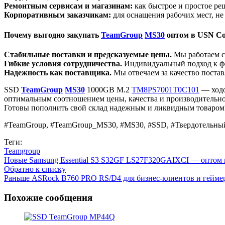
Ремонтным сервисам и магазинам:
как быстрое и простое р
Корпоративным заказчикам:
для оснащения рабочих мест, н
Почему выгодно закупать
TeamGroup
MS30
оптом в USN Co
Стабильные поставки и предсказуемые цены.
Мы работаем с
Гибкие условия сотрудничества.
Индивидуальный подход к фо
Надежность как поставщика.
Мы отвечаем за качество поста
SSD
TeamGroup
MS30
1000GB M.2
TM8PS7001T0C101
— ходо
оптимальным соотношением цены, качества и производительно
Готовы пополнить свой склад надежным и ликвидным товаром
#TeamGroup, #TeamGroup_MS30, #MS30, #SSD, #Твердотельны
Теги:
Teamgroup
Новые
Samsung Essential S3 S32GF LS27F320GAIXCI — оптом
Обратно к списку
Раньше
ASRock B760 PRO RS/D4 для бизнес-клиентов и геймер
Похожие сообщения