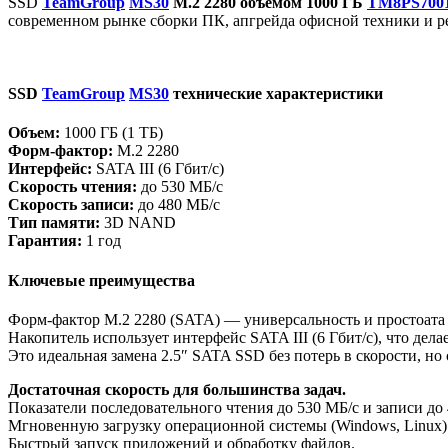
SSD
TeamGroup
MS30
M.2 2280 объемом 1000 ГБ
TM8PS700
современном рынке сборки ПК, апгрейда офисной техники и р
SSD
TeamGroup
MS30
технические характеристики
Объем:
1000 ГБ (1 ТБ)
Форм-фактор:
M.2 2280
Интерфейс:
SATA III (6 Гбит/с)
Скорость чтения:
до 530 МБ/с
Скорость записи:
до 480 МБ/с
Тип памяти:
3D NAND
Гарантия:
1 год
Ключевые преимущества
Форм-фактор M.2 2280 (SATA) — универсальность и простоата
Накопитель использует интерфейс SATA III (6 Гбит/с), что д
Это идеальная замена 2.5″ SATA SSD без потерь в скорости, но
Достаточная скорость для большинства задач.
Показатели последовательного чтения до 530 МБ/с и записи до
Мгновенную загрузку операционной системы (Windows, Linux)
Быстрый запуск приложений и обработку файлов.