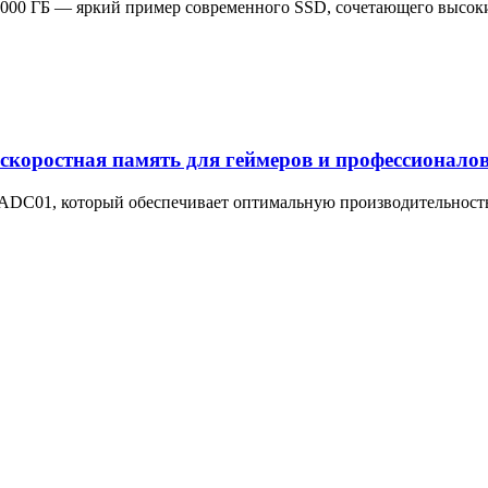
00 ГБ — яркий пример современного SSD, сочетающего высоки
ростная память для геймеров и профессионало
, который обеспечивает оптимальную производительность и