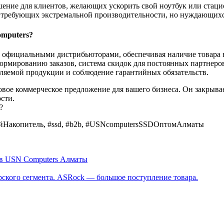
ешение для клиентов, желающих ускорить свой ноутбук или стац
е требующих экстремальной производительности, но нуждающихс
mputers?
 официальными дистрибьюторами, обеспечивая наличие товара н
рмированию заказов, система скидок для постоянных партнеро
вляемой продукции и соблюдение гарантийных обязательств.
вое коммерческое предложение для вашего бизнеса. Он закрывае
сти.
?
йНакопитель, #ssd, #b2b, #USNcomputersSSDОптомАлматы
 в USN Computers Алматы
ского сегмента. ASRock — большое поступление товара.