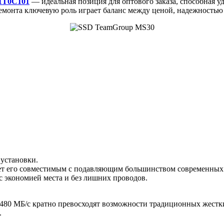
1T0C101
— идеальная позиция для оптового заказа, способная у
емонта ключевую роль играет баланс между ценой, надежностью
 установки.
елает его совместимым с подавляющим большинством современных
 с экономией места и без лишних проводов.
 480 МБ/с кратно превосходят возможности традиционных жестки
.