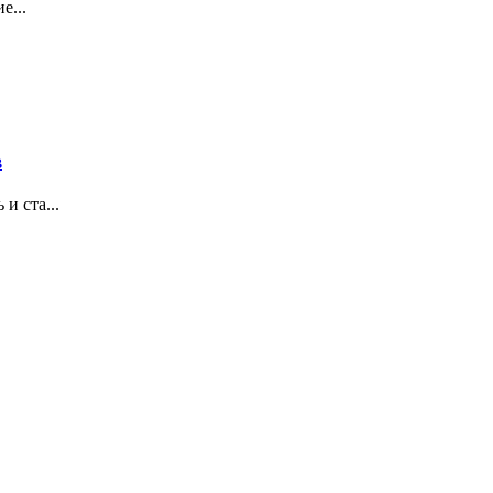
е...
в
 ста...