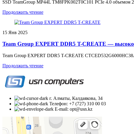
SSD TeamGroup MP44L TM8FPK002T0C101 PCIe 4.0 объемом 20
Продолжить чтение
15
Янв 2025
Team Group EXPERT DDR5 T-CREATE — высокоско
Team Group EXPERT DDR5 T-CREATE CTCED532G6000HC38ADC01
Продолжить чтение
г. Алматы, Калдаякова, 34
Телефон: +7 (727) 310 00 03
E-mail: opt@usn.kz