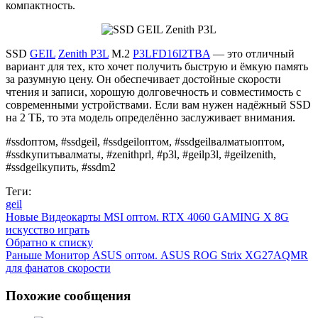
компактность.
SSD
GEIL
Zenith P3L
M.2
P3LFD16I2TBA
— это отличный
вариант для тех, кто хочет получить быструю и ёмкую память
за разумную цену. Он обеспечивает достойные скорости
чтения и записи, хорошую долговечность и совместимость с
современными устройствами. Если вам нужен надёжный SSD
на 2 ТБ, то эта модель определённо заслуживает внимания.
#ssdоптом, #ssdgeil, #ssdgeilоптом, #ssdgeilвалматыоптом,
#ssdкупитьвалматы, #zenithprl, #p3l, #geilp3l, #geilzenith,
#ssdgeilкупить, #ssdm2
Теги:
geil
Новые
Видеокарты MSI оптом. RTX 4060 GAMING X 8G
искусство играть
Обратно к списку
Раньше
Монитор ASUS оптом. ASUS ROG Strix XG27AQMR
для фанатов скорости
Похожие сообщения