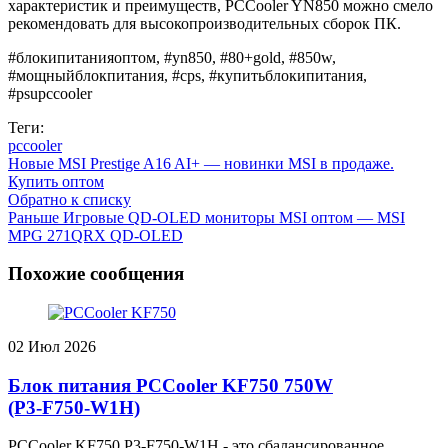
характеристик и преимуществ, PCCooler YN850 можно смело
рекомендовать для высокопроизводительных сборок ПК.
#блокипитанияоптом, #yn850, #80+gold, #850w,
#мощныйблокпитания, #cps, #купитьблокипитания,
#psupccooler
Теги:
pccooler
Новые
MSI Prestige A16 AI+ — новинки MSI в продаже.
Купить оптом
Обратно к списку
Раньше
Игровые QD-OLED мониторы MSI оптом — MSI
MPG 271QRX QD-OLED
Похожие сообщения
02
Июл 2026
Блок питания PCCooler KF750 750W
(P3‑F750‑W1H)
PCCooler KF750 P3‑F750‑W1H - это сбалансированное