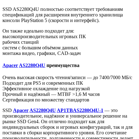
SSD AS2280Q4U полностью соответствует требованиям
спецификаций для расширения внутреннего хранилища
консоли PlayStation 5 (скорости и интерфейс).
Он также идеально подходит для:
высокопроизводительных игровых ПК
рабочих станций
систем с большим объёмом данных
монтажа видео, графики, CAD-задач
Apacer
AS2280Q4U
преимущества
Очень высокая скорость чтения/записи — до 7400/7000 МБ/с
Подходит для PS5 и современных ПК
Эффективное охлаждение под нагрузкой
Прочный и надёжный — MTBF >1,6 M часов
Сертификация по множеству стандартов
SSD
Apacer
AS2280Q4U
AP1TBAS2280Q4U-1
— это
производительное, надёжное и универсальное решение на
рынке SSD Gen4. Он отлично подходит как для
индивидуальных сборок и игровых конфигураций, так и для
поставки в сборки корпоративного уровня. Его сочетание
производительности, долговечности и совместимости делает