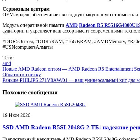
Сервисным центрам
OEM-модель обеспечивает выгодную закупочную стоимость и 
Модуль оперативной памяти
AMD
Radeon R5 R5516G4800U1
аудитории и укрепляет ваш ассортимент современными технол
#DDR5Оптом, #DDR5RAM, #16GBRAM, #AMDMemory, #Radeon
#USNcomputersАлматы
Теги:
amd
Новые
AMD Radeon оптом — AMD Radeon R5 Entertainment Ser
Обратно к списку
Раньше
PHILIPS 271V8AW/01 — ваш универсальный хит для мас
Похожие сообщения
19
Июн 2026
SSD AMD Radeon R5SL2048G 2 ТБ: надежное реш
Твердотельный накопитель AMD Radeon R5SL2048G объемом 20