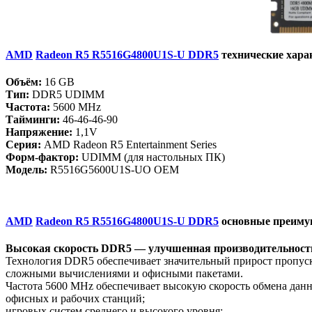
AMD
Radeon R5 R5516G4800U1S-U DDR5
технические хара
Объём:
16 GB
Тип:
DDR5 UDIMM
Частота:
5600 MHz
Тайминги:
46-46-46-90
Напряжение:
1,1V
Серия:
AMD Radeon R5 Entertainment Series
Форм-фактор:
UDIMM (для настольных ПК)
Модель:
R5516G5600U1S-UO OEM
AMD
Radeon R5 R5516G4800U1S-U DDR5
основные преиму
Высокая скорость DDR5 — улучшенная производительност
Технология DDR5 обеспечивает значительный прирост пропуск
сложными вычислениями и офисными пакетами.
Частота 5600 MHz обеспечивает высокую скорость обмена данн
офисных и рабочих станций;
игровых систем среднего и высокого уровня;