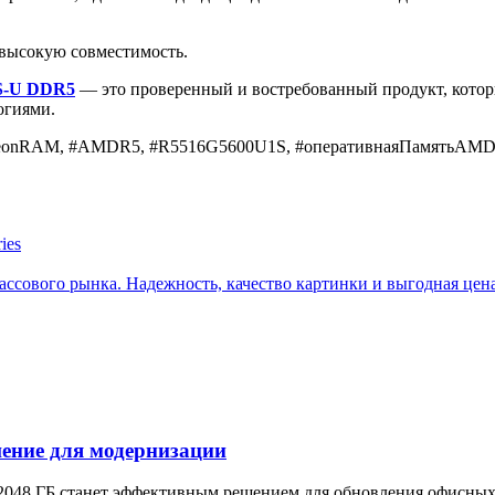
высокую совместимость.
S-U DDR5
— это проверенный и востребованный продукт, которы
огиями.
RAM, #AMDR5, #R5516G5600U1S, #оперативнаяПамятьAMDОп
ies
сового рынка. Надежность, качество картинки и выгодная цена
ение для модернизации
48 ГБ станет эффективным решением для обновления офисных 