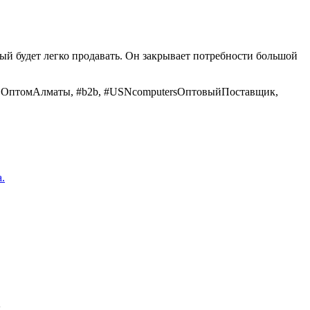
й будет легко продавать. Он закрывает потребности большой
томАлматы, #b2b, #USNcomputersОптовыйПоставщик,
.
...